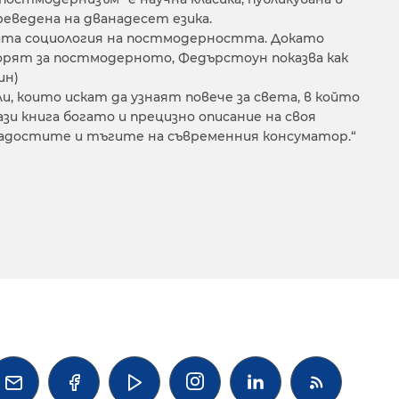
 преведена на дванадесет езика.
вата социология на постмодерността. Докато
орят за постмодерното, Федърстоун показва как
ин)
 които искат да узнаят повече за света, в който
и книга богато и прецизно описание на своя
 радостите и тъгите на съвременния консуматор.“



