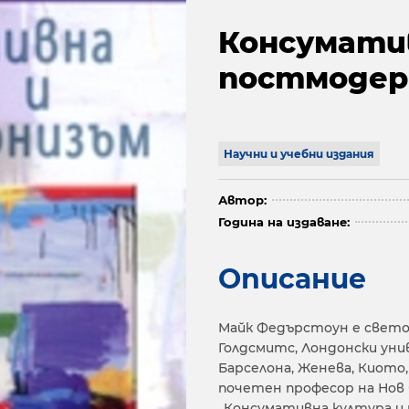
Консумати
постмодер
Научни и учебни издания
Автор:
Година на издаване:
Описание
Майк Федърстоун е свето
Голдсмитс, Лондонски ун
Барселона, Женева, Киото, 
почетен професор на Нов 
„Консумативна култура и 