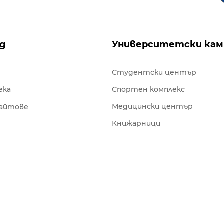
ng
Университетски кам
Студентски център
ека
Спортен комплекс
Медицински център
сайтове
Книжарници