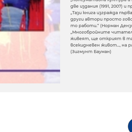
две издания (1991, 2007) и
„Тази книга изгражда пър
други автори просто гов
то работи.“ (Норман Денз
„Многобройните читатели,
живеят, ще открият в таз
всекидневен живот..., на
(Зигмунт Бауман)