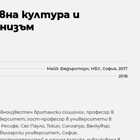
вна култура и
низъм
Майк Федърстоун, НБУ, София, 2017
2018
вноизвестен британски социолог, професор в
иверситет; гост-професор в университети в
Ресифе, Сао Пауло, Токио, Сингапур, Ванкувър;
български университет, София.
постмодернизъм“ е научна класика, публикувана в