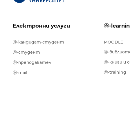
Електронни услуги
ⓔ-learni
ⓔ-кандидат-студент
MOODLE
ⓔ-библиот
ⓔ-студент
ⓔ-книги и 
ⓔ-преподавател
ⓔ-training
ⓔ-mail